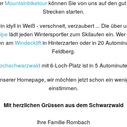
er
Mountainbiketour
können Sie von uns auf den gu
Strecken starten.
ein idyll in Weiß - verschneit, verzaubert ... Die übe
ipe
lädt jeden Wintersportler zum Skilaufen ein. Wer
ten am
Windecklift
in Hinterzarten oder in 20 Automin
Feldberg.
Hochschwarzwald
mit 6-Loch-Platz ist in 5 Autominut
unserer Homepage, wir möchten jetzt schon ein wenig
einstimmen.
Mit herzlichen Grüssen aus dem Schwarzwald
Ihre Familie Rombach