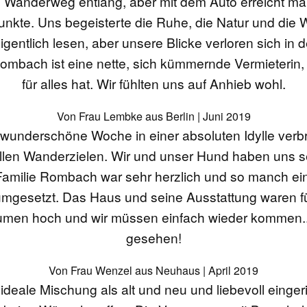
n Wanderweg entlang, aber mit dem Auto erreicht ma
kte. Uns begeisterte die Ruhe, die Natur und die We
igentlich lesen, aber unsere Blicke verloren sich i
bach ist eine nette, sich kümmernde Vermieterin, 
für alles hat. Wir fühlten uns auf Anhieb wohl.
Von Frau Lembke aus Berlin | Juni 2019
 wunderschöne Woche in einer absoluten Idylle verb
llen Wanderzielen. Wir und unser Hund haben uns se
amilie Rombach war sehr herzlich und so manch ein
 umgesetzt. Das Haus und seine Ausstattung waren für
umen hoch und wir müssen einfach wieder kommen...
gesehen!
Von Frau Wenzel aus Neuhaus | April 2019
 ideale Mischung als alt und neu und liebevoll eingeri