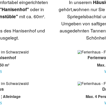
mfortabel eingerichteten
In unserem
Häusl
"Hanisenhof"
oder in
gehört,wohnen nur Sie
nstüble"
mit ca. 60m².
Spriegelsbachtal u
Umgeben von saftige
us des Hanisenhof und
ausgedehnten Tannenw
ausgelegt.
Schönhei
isenhof
Ferienw
50 m²
Max.
W
us
D
¦ Alleinlage
Max. 4 Pers
W