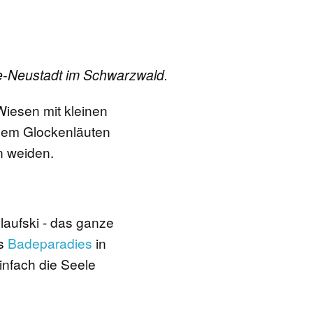
ee-Neustadt im Schwarzwald.
Wiesen mit kleinen
dem Glockenläuten
n weiden.
aufski - das ganze
as
Badeparadies
in
infach die Seele